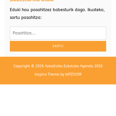
Eduki hau pasahitzez babesturik dago. Ikusteko,
sartu pasahitza:
SARTU
Copyright © 2026 Azkoitiako Eskolako Agenda 2030
Inspiro Theme
by
WPZOOM