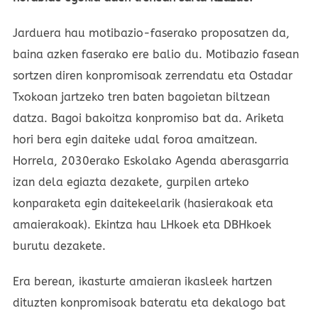
Jarduera hau motibazio-faserako proposatzen da,
baina azken faserako ere balio du. Motibazio fasean
sortzen diren konpromisoak zerrendatu eta Ostadar
Txokoan jartzeko tren baten bagoietan biltzean
datza. Bagoi bakoitza konpromiso bat da. Ariketa
hori bera egin daiteke udal foroa amaitzean.
Horrela, 2030erako Eskolako Agenda aberasgarria
izan dela egiazta dezakete, gurpilen arteko
konparaketa egin daitekeelarik (hasierakoak eta
amaierakoak). Ekintza hau LHkoek eta DBHkoek
burutu dezakete.
Era berean, ikasturte amaieran ikasleek hartzen
dituzten konpromisoak bateratu eta dekalogo bat