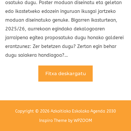
osatuko dugu. Poster moduan diseinatu eta geletan
edo ikastetxeko edozein inguruan ikusgai jartzeko
moduan diseinatuko genuke. Bigarren ikasturtean,
2025/26, aurrekoan egindako dekalogoaren
jarraipena egitea proposatuko dugu honako galderei
erantzunez: Zer betetzen dugu? Zertan egin behar
dugu saiakera handiagoa?…
Fitxa deskargatu
Copyright © 2026 Azkoitiako Eskolako Agenda 2030
Inspiro Theme
by
WPZOOM