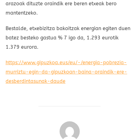
arazoak dituzte oraindik ere beren etxeak bero
mantentzeko.
Bestalde, etxebizitza bakoitzak energian egiten duen
batez besteko gastua % 7 igo da, 1.293 eurotik
1.379 eurora.
https://www.gipuzkoa.eus/eu/-/energia-pobrezia-
murriztu-egin-da-gipuzkoan-baina-oraindik-ere-
desberdintasunak-daude
POST AUTHOR