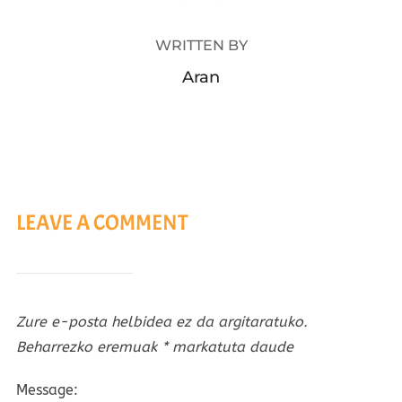
WRITTEN BY
Aran
LEAVE A COMMENT
Zure e-posta helbidea ez da argitaratuko.
Beharrezko eremuak
*
markatuta daude
Message: